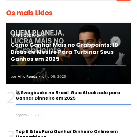
Os mais Lidos
APPS QUE PAGAM
Como Ganhar Mais no Grabpoints: 10
Dicas de Mestre Para Turbinar Seus
Ganhos em 2025
por
Afro Renda
•
julho 08, 2025
2
🚀 Swagbucks no Brasil: Guia Atualizado para
Ganhar Dinheiro em 2025
agosto 03, 2025
3
Top 5 Sites Para Ganhar Dinheiro Online em