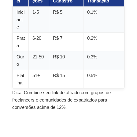
el
ções
Cadastro
Transação
Inici
1-5
R$ 5
0.1%
ant
e
Prat
6-20
R$ 7
0.2%
a
Our
21-50
R$ 10
0.3%
o
Plat
51+
R$ 15
0.5%
ina
Dica: Combine seu link de afiliado com grupos de
freelancers e comunidades de expatriados para
conversões acima de 12%.