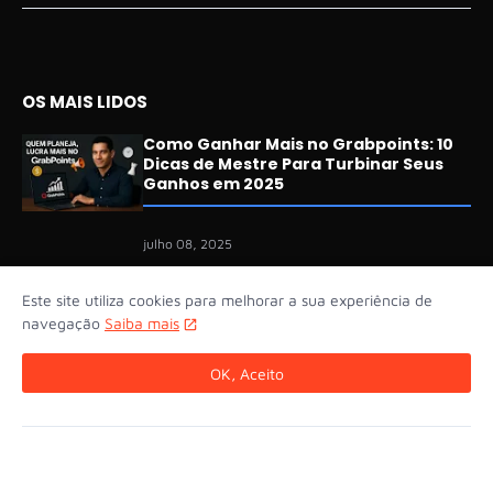
OS MAIS LIDOS
Como Ganhar Mais no Grabpoints: 10
Dicas de Mestre Para Turbinar Seus
Ganhos em 2025
julho 08, 2025
🚀 Swagbucks no Brasil: Guia
Este site utiliza cookies para melhorar a sua experiência de
Atualizado para Ganhar Dinheiro em
navegação
Saiba mais
2025
OK, Aceito
agosto 03, 2025
Clickbank vs Digistore24: Qual é
Melhor para Afiliados em 2025?
(Análise Completa)