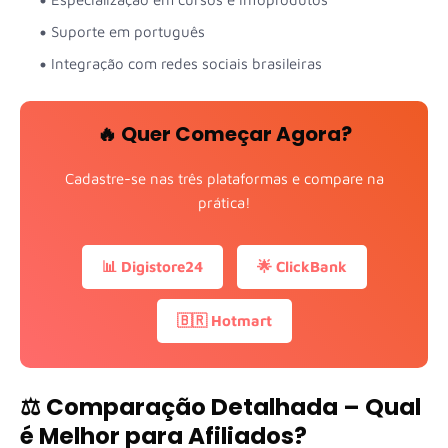
Suporte em português
Integração com redes sociais brasileiras
🔥 Quer Começar Agora?
Cadastre-se nas três plataformas e compare na
prática!
📊 Digistore24
🌟 ClickBank
🇧🇷 Hotmart
⚖️ Comparação Detalhada – Qual
é Melhor para Afiliados?