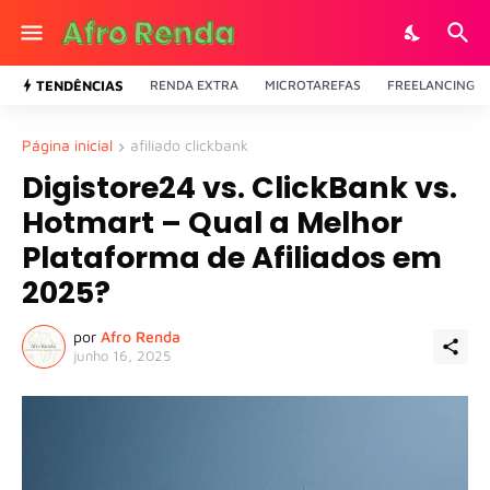
TENDÊNCIAS
RENDA EXTRA
MICROTAREFAS
FREELANCING
Página inicial
afiliado clickbank
Digistore24 vs. ClickBank vs.
Hotmart – Qual a Melhor
Plataforma de Afiliados em
2025?
por
Afro Renda
junho 16, 2025