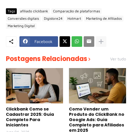
Tags
afiliado clickbank
Comparação de plataformas
Conversões digitais
Digistore24
Hotmart
Marketing de Afiliados
Marketing Digital
Facebook
Postagens Relacionadas
Ver tudo
Clickbank Como se
Como Vender um
Cadastrar 2025: Guia
Produto do ClickBank no
Completo Para
Google Ads: Guia
Iniciantes
Completo para Afiliados
em 2025
June 04, 2025