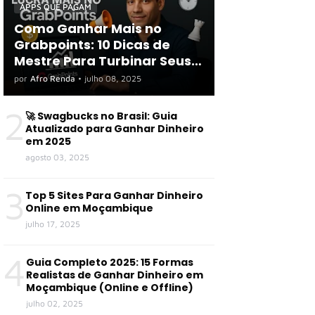
APPS QUE PAGAM
Como Ganhar Mais no
Grabpoints: 10 Dicas de
Mestre Para Turbinar Seus
Ganhos em 2025
por
Afro Renda
•
julho 08, 2025
2
🚀 Swagbucks no Brasil: Guia
Atualizado para Ganhar Dinheiro
em 2025
agosto 03, 2025
3
Top 5 Sites Para Ganhar Dinheiro
Online em Moçambique
julho 17, 2025
4
Guia Completo 2025: 15 Formas
Realistas de Ganhar Dinheiro em
Moçambique (Online e Offline)
julho 02, 2025