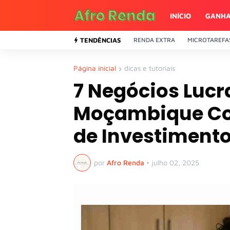
INÍCIO
GANHA
TENDÊNCIAS
RENDA EXTRA
MICROTAREFA
Página inicial
dicas e tutoriais
7 Negócios Lucr
Moçambique Co
de Investiment
por
Afro Renda
•
julho 02, 2025