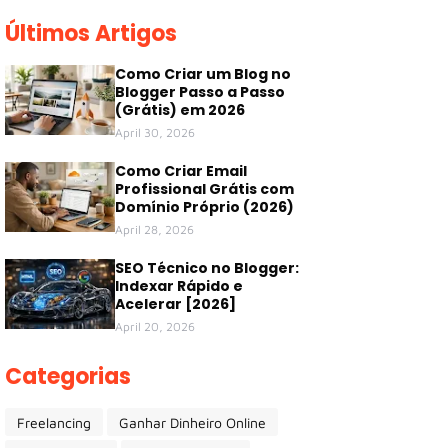
Últimos Artigos
Como Criar um Blog no
Blogger Passo a Passo
(Grátis) em 2026
April 30, 2026
Como Criar Email
Profissional Grátis com
Domínio Próprio (2026)
April 28, 2026
SEO Técnico no Blogger:
Indexar Rápido e
Acelerar [2026]
April 20, 2026
Categorias
Freelancing
Ganhar Dinheiro Online