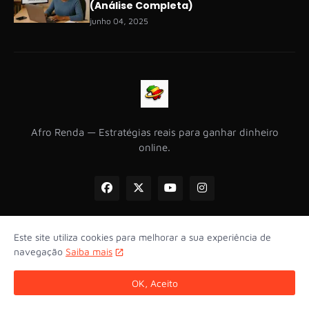
(Análise Completa)
junho 04, 2025
Afro Renda — Estratégias reais para ganhar dinheiro
online.
Este site utiliza cookies para melhorar a sua experiência de
navegação
Saiba mais
Início
Sobre
Contacto
Privacidade
Termos
Afiliados
Isenção
Editorial
OK, Aceito
© 2025–
2026
Afro Renda
. Todos os direitos reservados.