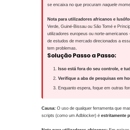
se encaixa no que procuram
naquele mome
Nota para utilizadores africanos e lusóf
Verde, Guiné-Bissau ou São Tomé e Prínci
utilizadores europeus ou norte-americanos
de estudos de mercado direcionados a essas 
tem problemas.
Solução Passo a Passo:
Isso está fora do seu controle, e t
Verifique a aba de pesquisas em hor
Enquanto espera, foque em outras fo
Causa:
O uso de qualquer ferramenta que ma
scripts (como um Adblocker) é
estritamente p
Nota para utilizadores africanos:
Em países 