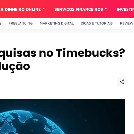
R DINHEIRO ONLINE
SERVIÇOS FINANCEIROS
INVEST
S
FREELANCING
MARKETING DIGITAL
DICAS E TUTORIAIS
REVIEW
quisas no Timebucks?
olução