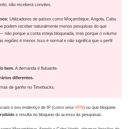
nto
, não receberá convites.
onos:
Utilizadores de países como Moçambique, Angola, Cabo
pe podem receber naturalmente menos pesquisas do que
 — não porque a conta esteja bloqueada, mas porque o volume
regiões é menor. Isso é normal e não significa que o perfil
udo bem.
A demanda é flutuante.
ários diferentes.
rmas de ganho no Timebucks.
scare o seu endereço de IP (como uma
VPN
) ou que bloqueie
roibido
e resulta no bloqueio do acesso às pesquisas.
como Moçambique, Angola e Cabo Verde, algumas ligações de