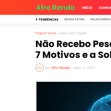
INÍCIO
GANHA
TENDÊNCIAS
RENDA EXTRA
MICROTAREFA
Página inicial
Apps que Pagam
Não Recebo Pes
7 Motivos e a S
por
Afro Renda
•
julho 11, 2025