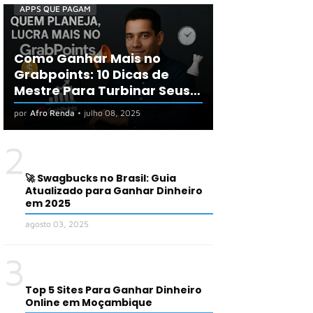
APPS QUE PAGAM
Como Ganhar Mais no
Grabpoints: 10 Dicas de
Mestre Para Turbinar Seus
Ganhos em 2025
por
Afro Renda
•
julho 08, 2025
2
🚀 Swagbucks no Brasil: Guia
Atualizado para Ganhar Dinheiro
em 2025
agosto 03, 2025
3
Top 5 Sites Para Ganhar Dinheiro
Online em Moçambique