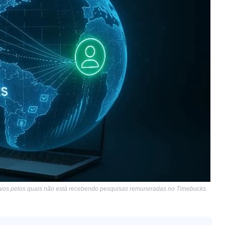
 motivos pelos quais não está recebendo pesquisas remuneradas no Timebucks.