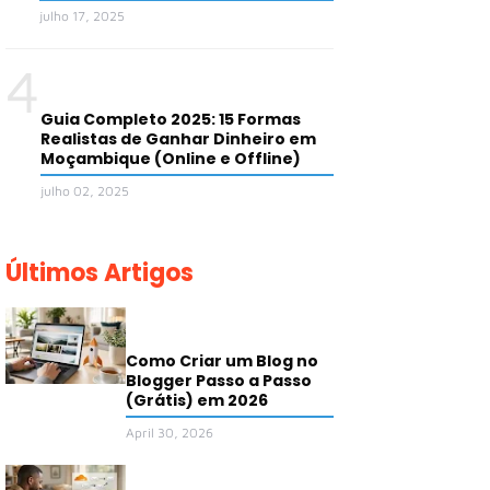
julho 17, 2025
4
Guia Completo 2025: 15 Formas
Realistas de Ganhar Dinheiro em
Moçambique (Online e Offline)
julho 02, 2025
Últimos Artigos
Como Criar um Blog no
Blogger Passo a Passo
(Grátis) em 2026
April 30, 2026