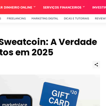
R DINHEIRO ONLINE
SERVIÇOS FINANCEIROS
INVEST
S
FREELANCING
MARKETING DIGITAL
DICAS E TUTORIAIS
REVIEW
Sweatcoin: A Verdade
tos em 2025