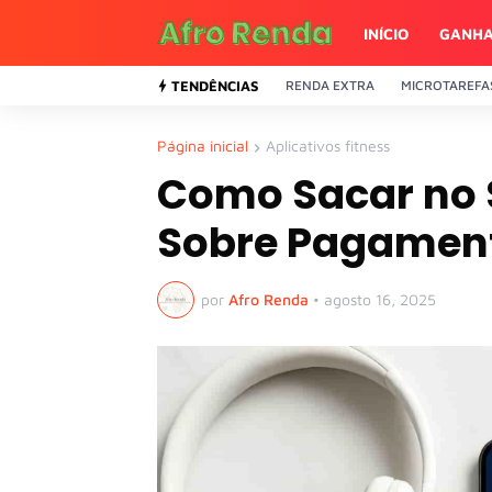
INÍCIO
GANHA
TENDÊNCIAS
RENDA EXTRA
MICROTAREFA
Página inicial
Aplicativos fitness
Como Sacar no 
Sobre Pagamen
por
Afro Renda
•
agosto 16, 2025