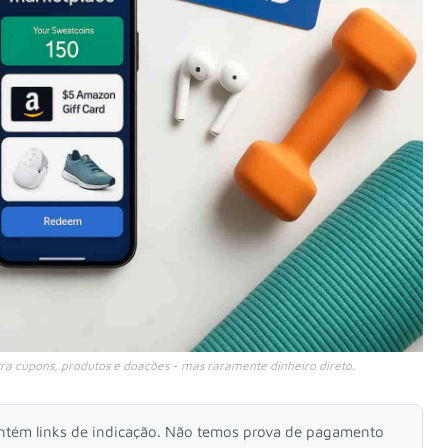
a cupons, produtos e doações - mas raramente dinheiro direto.
ontém links de indicação. Não temos prova de pagamento