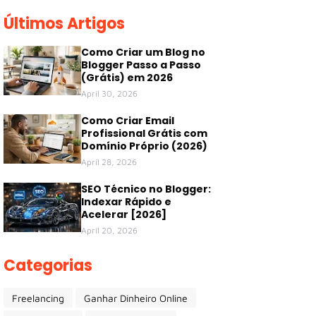
Últimos Artigos
Como Criar um Blog no
Blogger Passo a Passo
(Grátis) em 2026
April 30, 2026
Como Criar Email
Profissional Grátis com
Domínio Próprio (2026)
April 28, 2026
SEO Técnico no Blogger:
Indexar Rápido e
Acelerar [2026]
April 20, 2026
Categorias
Freelancing
Ganhar Dinheiro Online