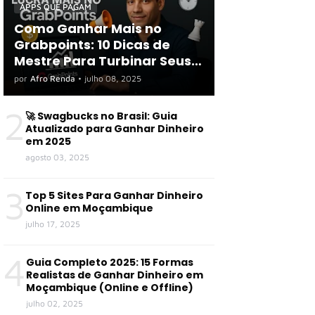
APPS QUE PAGAM
Como Ganhar Mais no
Grabpoints: 10 Dicas de
Mestre Para Turbinar Seus
Ganhos em 2025
por
Afro Renda
•
julho 08, 2025
2
🚀 Swagbucks no Brasil: Guia
Atualizado para Ganhar Dinheiro
em 2025
agosto 03, 2025
3
Top 5 Sites Para Ganhar Dinheiro
Online em Moçambique
julho 17, 2025
4
Guia Completo 2025: 15 Formas
Realistas de Ganhar Dinheiro em
Moçambique (Online e Offline)
julho 02, 2025