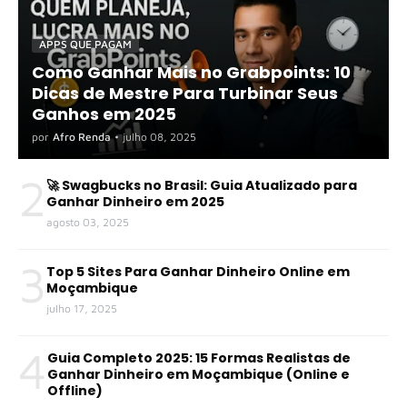
APPS QUE PAGAM
Como Ganhar Mais no Grabpoints: 10
Dicas de Mestre Para Turbinar Seus
Ganhos em 2025
por
Afro Renda
•
julho 08, 2025
2
🚀 Swagbucks no Brasil: Guia Atualizado para
Ganhar Dinheiro em 2025
agosto 03, 2025
3
Top 5 Sites Para Ganhar Dinheiro Online em
Moçambique
julho 17, 2025
4
Guia Completo 2025: 15 Formas Realistas de
Ganhar Dinheiro em Moçambique (Online e
Offline)