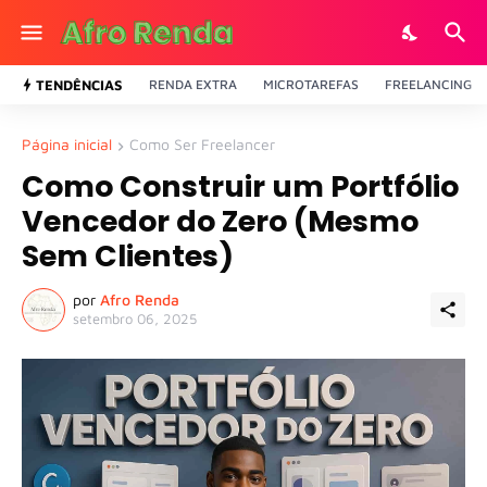
TENDÊNCIAS
RENDA EXTRA
MICROTAREFAS
FREELANCING
Página inicial
Como Ser Freelancer
Como Construir um Portfólio
Vencedor do Zero (Mesmo
Sem Clientes)
por
Afro Renda
setembro 06, 2025