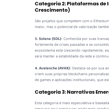
Categoria 2: Plataformas de 
Crescimento)
São projetos que competem com o Ethereum o
maior, mas o potencial de valorização tamb
3. Solana (SOL):
Conhecida por suas transaçõ
fortemente de crises passadas e se consoli
ecossistema está crescendo rapidamente, e
será manter a estabilidade da rede e contin
4. Avalanche (AVAX):
Destaca-se por sua ar
criem suas próprias blockchains personalizad
de games e aplicações institucionais, que 
Categoria 3: Narrativas Emer
Esta categoria é mais especulativa e basead
pesquisa aqui precisa ser ainda mais aprof