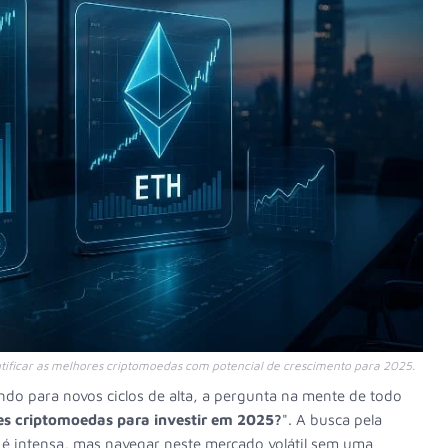
ntificar as melhores criptomoedas com potencial de crescimento para 2025.
o para novos ciclos de alta, a pergunta na mente de todo
s criptomoedas para investir em 2025?
". A busca pela
 é intensa, mas navegar neste mercado volátil sem uma