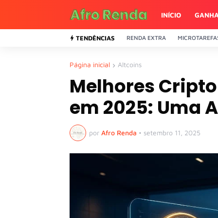
INÍCIO
GANHA
TENDÊNCIAS
RENDA EXTRA
MICROTAREFA
Página inicial
Altcoins
Melhores Cripto
em 2025: Uma An
por
Afro Renda
•
setembro 11, 2025