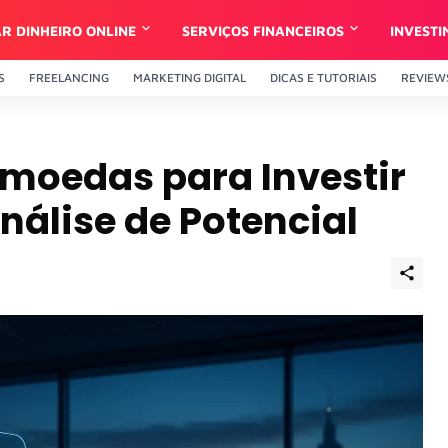
R DINHEIRO ONLINE
SERVIÇOS FINANCEIROS
INVEST
S
FREELANCING
MARKETING DIGITAL
DICAS E TUTORIAIS
REVIEW
moedas para Investir
álise de Potencial