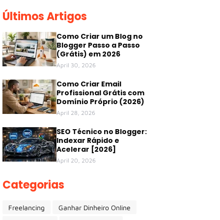
Últimos Artigos
Como Criar um Blog no
Blogger Passo a Passo
(Grátis) em 2026
April 30, 2026
Como Criar Email
Profissional Grátis com
Domínio Próprio (2026)
April 28, 2026
SEO Técnico no Blogger:
Indexar Rápido e
Acelerar [2026]
April 20, 2026
Categorias
Freelancing
Ganhar Dinheiro Online