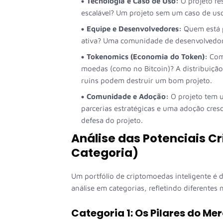
Tecnologia e Caso de Uso:
O projeto re
escalável? Um projeto sem um caso de uso
Equipe e Desenvolvedores:
Quem está p
ativa? Uma comunidade de desenvolvedore
Tokenomics (Economia do Token):
Como
moedas (como no Bitcoin)? A distribuiçã
ruins podem destruir um bom projeto.
Comunidade e Adoção:
O projeto tem u
parcerias estratégicas e uma adoção cre
defesa do projeto.
Análise das Potenciais C
Categoria)
Um portfólio de criptomoedas inteligente é d
análise em categorias, refletindo diferentes n
Categoria 1: Os Pilares do Me