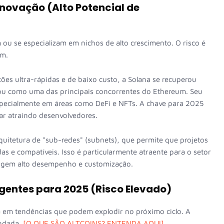
Inovação (Alto Potencial de
u se especializam em nichos de alto crescimento. O risco é
ém.
es ultra-rápidas e de baixo custo, a Solana se recuperou
dou como uma das principais concorrentes do Ethereum. Seu
specialmente em áreas como DeFi e NFTs. A chave para 2025
uar atraindo desenvolvedores.
quitetura de "sub-redes" (subnets), que permite que projetos
as e compatíveis. Isso é particularmente atraente para o setor
exigem alto desempenho e customização.
gentes para 2025 (Risco Elevado)
a em tendências que podem explodir no próximo ciclo. A
undada.
[O QUE SÃO ALTCOINS? ENTENDA AQUI]