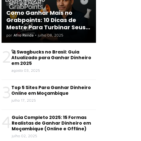
APPS QUE PAGAM
Como Ganhar Mais no
Grabpoints: 10 Dicas de
Mestre Para Turbinar Seus
Ganhos em 2025
por
Afro Renda
•
julho 08, 2025
2
🚀 Swagbucks no Brasil: Guia
Atualizado para Ganhar Dinheiro
em 2025
agosto 03, 2025
3
Top 5 Sites Para Ganhar Dinheiro
Online em Moçambique
julho 17, 2025
4
Guia Completo 2025: 15 Formas
Realistas de Ganhar Dinheiro em
Moçambique (Online e Offline)
julho 02, 2025