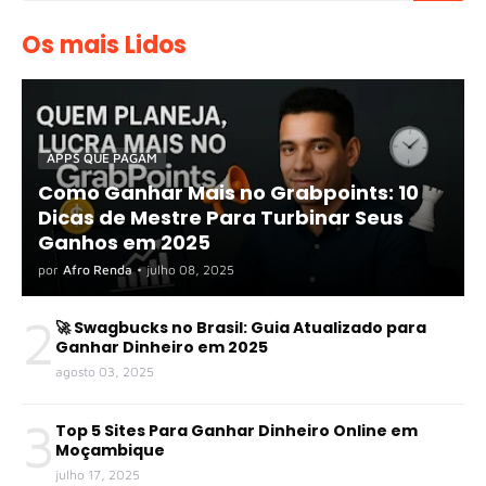
Os mais Lidos
APPS QUE PAGAM
Como Ganhar Mais no Grabpoints: 10
Dicas de Mestre Para Turbinar Seus
Ganhos em 2025
por
Afro Renda
•
julho 08, 2025
2
🚀 Swagbucks no Brasil: Guia Atualizado para
Ganhar Dinheiro em 2025
agosto 03, 2025
3
Top 5 Sites Para Ganhar Dinheiro Online em
Moçambique
julho 17, 2025