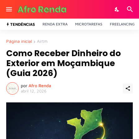
TENDÊNCIAS
RENDA EXTRA
MICROTAREFAS
FREELANCING
Página inicial
Airtm
Como Receber Dinheiro do
Exterior em Moçambique
(Guia 2026)
por
Afro Renda
abril 12, 2026